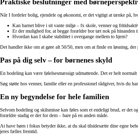
Praktiske beslutninger med børneperspekti
Når I fordeler bolig, ejendele og økonomi, er det vigtigt at tænke på,
Kan barnet blive i sit vante miljø – fx skole, venner og fritidsakti
Er der mulighed for, at begge forældre bor tæt nok på hinanden 
Hvordan kan I skabe stabilitet i overgange mellem to hjem?
Det handler ikke om at gøre alt 50/50, men om at finde en løsning, der 
Pas på dig selv – for børnenes skyld
En bodeling kan være følelsesmæssigt udmattende. Det er helt normalt at 
Søg støtte hos venner, familie eller en professionel rådgiver, hvis du ha
En ny begyndelse for hele familien
Selvom bodeling og skilsmisse kan føles som et endeligt brud, er det og
forældre stadig er der for dem – bare på en anden måde.
At have børn i fokus betyder ikke, at du skal tilsidesætte dine egne be
jeres fælles fremtid.