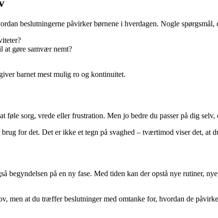
v
 hvordan beslutningerne påvirker børnene i hverdagen. Nogle spørgsmål,
viteter?
til at gøre samvær nemt?
giver barnet mest mulig ro og kontinuitet.
føle sorg, vrede eller frustration. Men jo bedre du passer på dig selv, 
r brug for det. Det er ikke et tegn på svaghed – tværtimod viser det, at 
så begyndelsen på en ny fase. Med tiden kan der opstå nye rutiner, nye 
hov, men at du træffer beslutninger med omtanke for, hvordan de påvirker