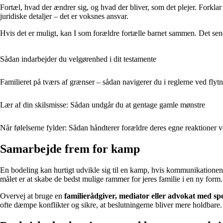
Fortæl, hvad der ændrer sig, og hvad der bliver, som det plejer. Forklar
juridiske detaljer – det er voksnes ansvar.
Hvis det er muligt, kan I som forældre fortælle barnet sammen. Det sen
Sådan indarbejder du velgørenhed i dit testamente
Familieret på tværs af grænser – sådan navigerer du i reglerne ved flytn
Lær af din skilsmisse: Sådan undgår du at gentage gamle mønstre
Når følelserne fylder: Sådan håndterer forældre deres egne reaktioner 
Samarbejde frem for kamp
En bodeling kan hurtigt udvikle sig til en kamp, hvis kommunikationen b
målet er at skabe de bedst mulige rammer for jeres familie i en ny form.
Overvej at bruge en
familierådgiver, mediator eller advokat med spec
ofte dæmpe konflikter og sikre, at beslutningerne bliver mere holdbare.