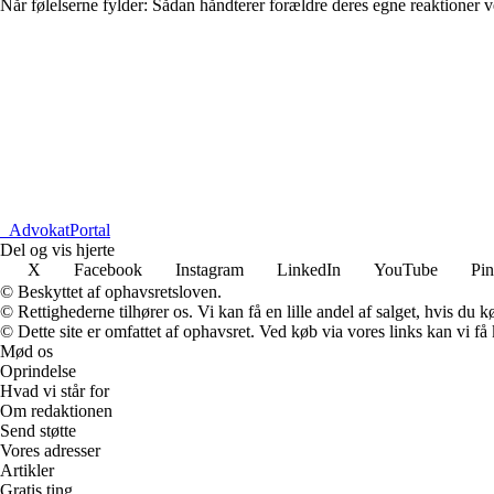
Når følelserne fylder: Sådan håndterer forældre deres egne reaktioner 
_
AdvokatPortal
Del og vis hjerte
X
Facebook
Instagram
LinkedIn
YouTube
Pin
© Beskyttet af ophavsretsloven.
© Rettighederne tilhører os. Vi kan få en lille andel af salget, hvis du
© Dette site er omfattet af ophavsret. Ved køb via vores links kan vi 
Mød os
Oprindelse
Hvad vi står for
Om redaktionen
Send støtte
Vores adresser
Artikler
Gratis ting