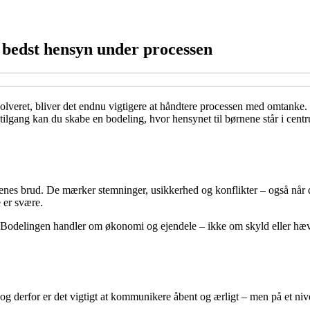
 bedst hensyn under processen
nvolveret, bliver det endnu vigtigere at håndtere processen med omtanke
ilgang kan du skabe en bodeling, hvor hensynet til børnene står i cent
enes brud. De mærker stemninger, usikkerhed og konflikter – også når de 
 er svære.
. Bodelingen handler om økonomi og ejendele – ikke om skyld eller hævn.
g derfor er det vigtigt at kommunikere åbent og ærligt – men på et nivea