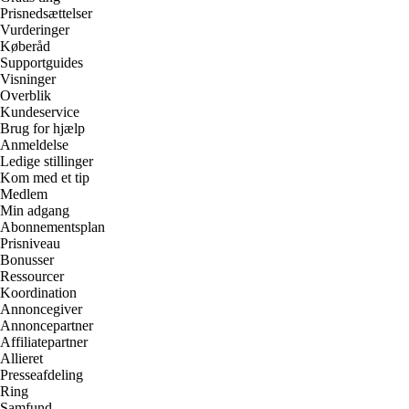
Prisnedsættelser
Vurderinger
Køberåd
Supportguides
Visninger
Overblik
Kundeservice
Brug for hjælp
Anmeldelse
Ledige stillinger
Kom med et tip
Medlem
Min adgang
Abonnementsplan
Prisniveau
Bonusser
Ressourcer
Koordination
Annoncegiver
Annoncepartner
Affiliatepartner
Allieret
Presseafdeling
Ring
Samfund