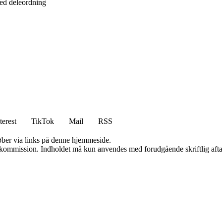
ved deleordning
terest
TikTok
Mail
RSS
 køber via links på denne hjemmeside.
få kommission. Indholdet må kun anvendes med forudgående skriftlig afta