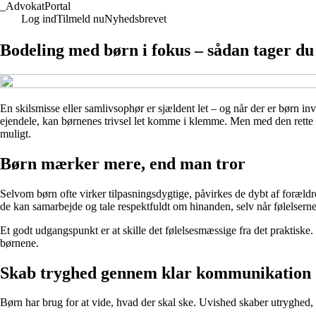
_
AdvokatPortal
Log ind
Tilmeld nu
Nyhedsbrevet
Bodeling med børn i fokus – sådan tager du
En skilsmisse eller samlivsophør er sjældent let – og når der er børn i
ejendele, kan børnenes trivsel let komme i klemme. Men med den rette t
muligt.
Børn mærker mere, end man tror
Selvom børn ofte virker tilpasningsdygtige, påvirkes de dybt af forældr
de kan samarbejde og tale respektfuldt om hinanden, selv når følelserne
Et godt udgangspunkt er at skille det følelsesmæssige fra det praktiske
børnene.
Skab tryghed gennem klar kommunikation
Børn har brug for at vide, hvad der skal ske. Uvished skaber utryghed, o